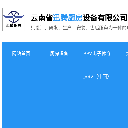
云南省
迅腾厨房
设备有限公司
集设计、研发、生产、安装、售后服务为一体的
网站首页
厨房设备
BBV电子体育
_BBV（中国）