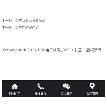
上一条：
燃气双头高背矮汤炉
下一条：
燃气四眼煲仔炉
Copyright © 2022 BBV电子体育_BBV（中国） 版权所有
滇ICP备16008192号-3
网站首页
电话咨询
微信客服
在线地图